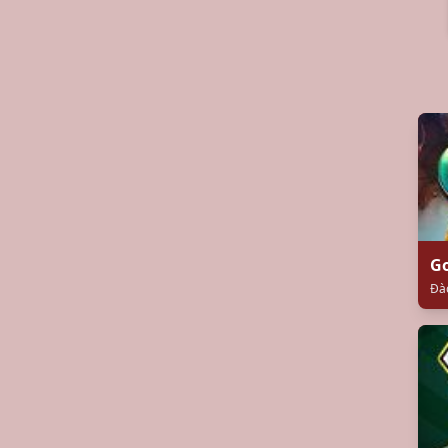
Go
Đào