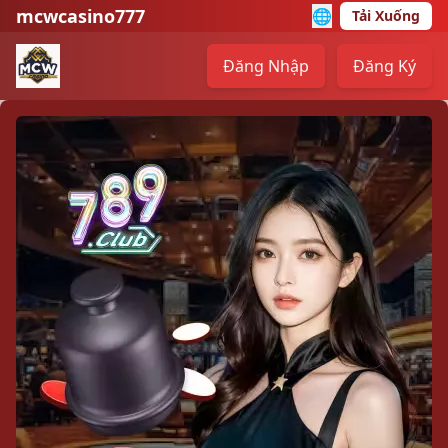
mcwcasino777
🌐
Tải Xuống
Đăng Nhập
Đăng Ký