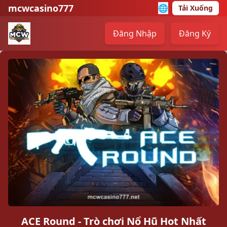
mcwcasino777
🌐
Tải Xuống
Đăng Nhập
Đăng Ký
ACE Round - Trò chơi Nổ Hũ Hot Nhất