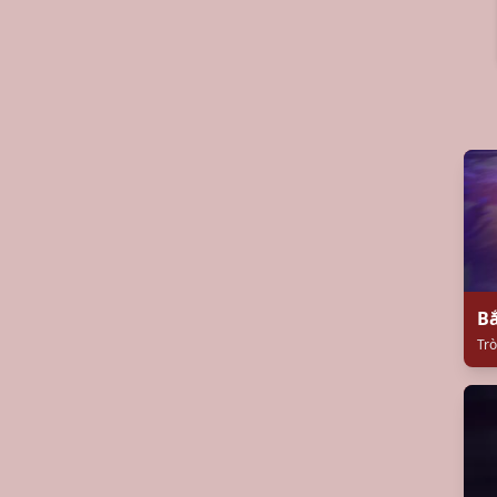
Bắ
Trò