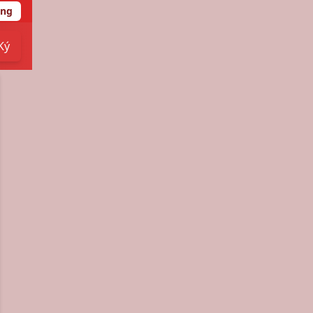
ống
Ký