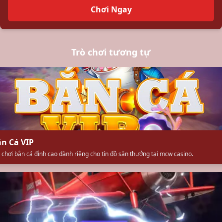
Chơi Ngay
Trò chơi tương tự
n Cá VIP
 chơi bắn cá đỉnh cao dành riêng cho tín đồ săn thưởng tại mcw casino.